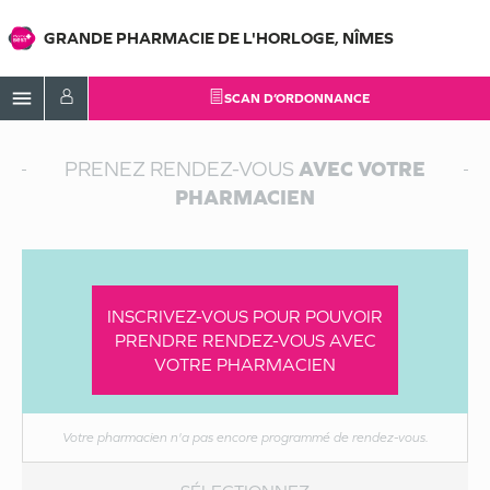
GRANDE PHARMACIE DE L'HORLOGE, NÎMES
menu
SCAN D’ORDONNANCE
PRENEZ RENDEZ-VOUS
AVEC VOTRE
PHARMACIEN
INSCRIVEZ-VOUS POUR POUVOIR
CHOISISSEZ
PRENDRE RENDEZ-VOUS AVEC
VOTRE RENDEZ-VOUS
VOTRE PHARMACIEN
Votre pharmacien n'a pas encore programmé de rendez-vous.