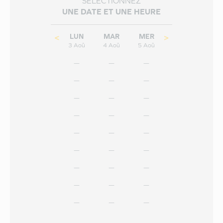
SÉLECTIONNEZ
UNE DATE ET UNE HEURE
LUN
MAR
MER
<
>
3
Aoû
4
Aoû
5
Aoû