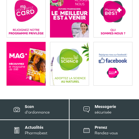
REJOIGNEZ-
NOUS
Scan
Messagerie
d'ordonnance
sécurisée
Actualités
Prenez
Pharmabest
Rendez-vous