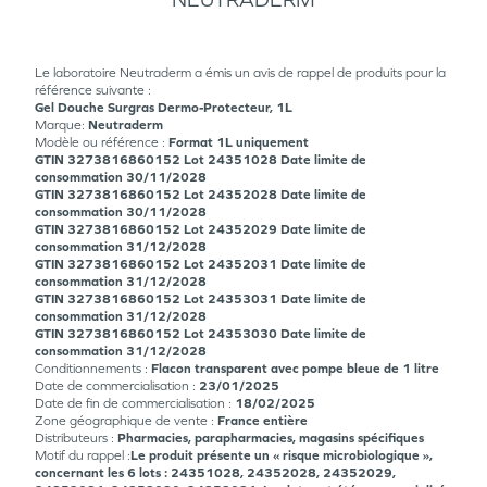
Le laboratoire Neutraderm a émis un avis de rappel de produits pour la
référence suivante :
Gel Douche Surgras Dermo-Protecteur, 1L
Marque:
Neutraderm
Modèle ou référence :
Format 1L uniquement
GTIN 3273816860152 Lot 24351028 Date limite de
consommation 30/11/2028
GTIN 3273816860152 Lot 24352028 Date limite de
consommation 30/11/2028
GTIN 3273816860152 Lot 24352029 Date limite de
consommation 31/12/2028
GTIN 3273816860152 Lot 24352031 Date limite de
consommation 31/12/2028
GTIN 3273816860152 Lot 24353031 Date limite de
consommation 31/12/2028
GTIN 3273816860152 Lot 24353030 Date limite de
consommation 31/12/2028
Conditionnements :
Flacon transparent avec pompe bleue de 1 litre
Date de commercialisation :
23/01/2025
Date de fin de commercialisation :
18/02/2025
Zone géographique de vente :
France entière
Distributeurs :
Pharmacies, parapharmacies, magasins spécifiques
Motif du rappel :
Le produit présente un « risque microbiologique »,
concernant les 6 lots : 24351028, 24352028, 24352029,