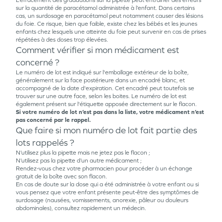
L’effacement des graduations sur la pipette peut entraîner des erreurs
sur la quantité de paracétamol administrée à l’enfant. Dans certains
cas, un surdosage en paracétamol peut notamment causer des lésions
du foie. Ce risque, bien que faible, existe chez les bébés et les jeunes
enfants chez lesquels une atteinte du foie peut survenir en cas de prises
répétées à des doses trop élevées.
Comment vérifier si mon médicament est
concerné ?
Le numéro de lot est indiqué sur l'emballage extérieur de la boîte,
généralement sur la face postérieure dans un encadré blanc, et
accompagné de la date d'expiration. Cet encadré peut toutefois se
trouver sur une autre face, selon les boites. Le numéro de lot est
également présent sur l'étiquette apposée directement sur le flacon.
Si votre numéro de lot n’est pas dans la liste, votre médicament n’est
pas concerné par le rappel.
Que faire si mon numéro de lot fait partie des
lots rappelés ?
N’utilisez plus la pipette mais ne jetez pas le flacon ;
N’utilisez pas la pipette d’un autre médicament ;
Rendez-vous chez votre pharmacien pour procéder à un échange
gratuit de la boîte avec son flacon.
En cas de doute sur la dose qui a été administrée à votre enfant ou si
vous pensez que votre enfant présente peut-être des symptômes de
surdosage (nausées, vomissements, anorexie, pâleur ou douleurs
abdominales), consultez rapidement un médecin.