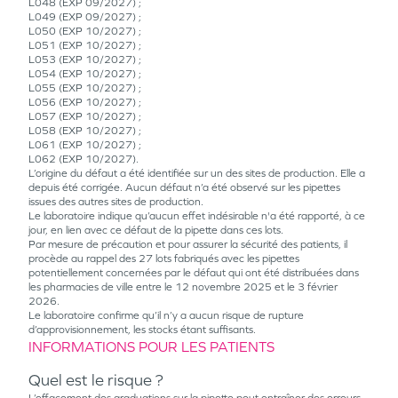
L048 (EXP 09/2027) ;
L049 (EXP 09/2027) ;
L050 (EXP 10/2027) ;
L051 (EXP 10/2027) ;
L053 (EXP 10/2027) ;
L054 (EXP 10/2027) ;
L055 (EXP 10/2027) ;
L056 (EXP 10/2027) ;
L057 (EXP 10/2027) ;
L058 (EXP 10/2027) ;
L061 (EXP 10/2027) ;
L062 (EXP 10/2027).
L’origine du défaut a été identifiée sur un des sites de production. Elle a
depuis été corrigée. Aucun défaut n’a été observé sur les pipettes
issues des autres sites de production.
Le laboratoire indique qu’aucun effet indésirable n'a été rapporté, à ce
jour, en lien avec ce défaut de la pipette dans ces lots.
Par mesure de précaution et pour assurer la sécurité des patients, il
procède au rappel des 27 lots fabriqués avec les pipettes
potentiellement concernées par le défaut qui ont été distribuées dans
les pharmacies de ville entre le 12 novembre 2025 et le 3 février
2026.
Le laboratoire confirme qu’il n’y a aucun risque de rupture
d’approvisionnement, les stocks étant suffisants.
INFORMATIONS POUR LES PATIENTS
Quel est le risque ?