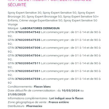
SÉCURITÉ
Spray Expert Sensitive 30, Spray Expert Sensitive 50, Spray Expert
Bronzage 30, Spray Expert Bronzage 50, Spray Expert Sensitive 50+
Enfants, Crème visage ExpertSensitive 50, Spray Expert Sensitive 50
Voyage
Marque :
LABORATOIRES DERMOSUN
GTIN
3760209547542
Lot commençant par : de 01 à 14 et de 90 à
92,
GTIN
3760209547535
Lot commençant par : de 01 à 14 et de 90 à
92,
GTIN
3760209547306
Lot commençant par : de 01 à 14 et de 90 à
92,
GTIN
3760209547504
Lot commençant par : de 01 à 14 et de 90 à
92,
GTIN
3760209547511
Lot commençant par : de 01 à 14 et de 90 à
92,
GTIN
3760209547351
Lot commençant par : de 01 à 14 et de 90 à
92,
GTIN
3760209547559
Lot commençant par : de 01 à 14 et de 90 à
92
Conditionnements :
Flacon blanc
Date début/fin de commercialisation : du
10/03/2024
au
21/05/2025
Informations complémentaires :
Lot indiqué sous le flacon
Zone géographique de vente :
France entière
Distributeurs :
Pharmacies