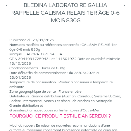
BLEDINA LABORATOIRE GALLIA
RAPPELLE CALISMA RELAIS 1ER ÂGE 0-6
MOIS 830G
Publication du 23/01/2026
Noms des modèles ou références concernés : CALISMA RELAIS 1er
âge 0-6 mois 830g
Marque : LABORATOIRE GALLIA
GTIN 3041091725943 Lot 111501972 Date de durabilité minimale
13/10/2026
Conditionnements : Boites de 830g
Date début/fin de commercialisation : du 28/05/2025 au
23/01/2026
Température de conservation : Produit à conserver à température
ambiante
Zone géographique de vente : France entière
Distributeurs : Grande distribution (Auchan, Carrefour, Système U, Cora,
Leclerc, Intermarché, Match ) et réseau de crèches en Métropole +
Grande distribution et
Grossistes pharmaceutiques sur les territoires d'Outre-Mer
POURQUOI CE PRODUIT EST-IL DANGEREUX ?
Motif du rappel : En raison de nouvelles recommandations d'une
autorité européenne concernant la présence potentielle de céréulide,