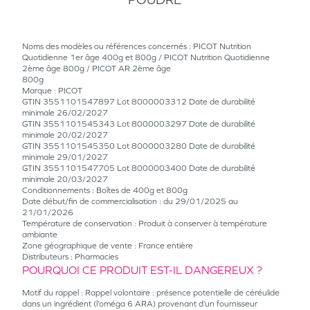
Noms des modèles ou références concernés : PICOT Nutrition
Quotidienne 1er âge 400g et 800g / PICOT Nutrition Quotidienne
2ème âge 800g / PICOT AR 2ème âge
800g
Marque : PICOT
GTIN 3551101547897 Lot 8000003312 Date de durabilité
minimale 26/02/2027
GTIN 3551101545343 Lot 8000003297 Date de durabilité
minimale 20/02/2027
GTIN 3551101545350 Lot 8000003280 Date de durabilité
minimale 29/01/2027
GTIN 3551101547705 Lot 8000003400 Date de durabilité
minimale 20/03/2027
Conditionnements : Boîtes de 400g et 800g
Date début/fin de commercialisation : du 29/01/2025 au
21/01/2026
Température de conservation : Produit à conserver à température
ambiante
Zone géographique de vente : France entière
Distributeurs : Pharmacies
POURQUOI CE PRODUIT EST-IL DANGEREUX ?
Motif du rappel : Rappel volontaire : présence potentielle de céréulide
dans un ingrédient (l’oméga 6 ARA) provenant d’un fournisseur