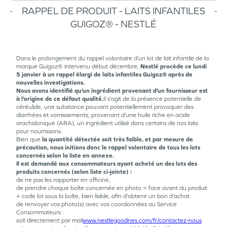
RAPPEL DE PRODUIT - LAITS INFANTILES
GUIGOZ® - NESTLÉ
Dans le prolongement du rappel volontaire d’un lot de lait infantile de la
marque Guigoz® intervenu début décembre,
Nestlé procède ce lundi
5 janvier à un rappel élargi de laits infantiles Guigoz® après de
nouvelles investigations.
Nous avons identifié qu’un ingrédient provenant d’un fournisseur est
à l’origine de ce défaut qualité.
Il s’agit de la présence potentielle de
céréulide, une substance pouvant potentiellement provoquer des
diarrhées et vomissements, provenant d’une huile riche en acide
arachidonique (ARA), un ingrédient utilisé dans certains de nos laits
pour nourrissons.
Bien que
la quantité détectée soit très faible, et par mesure de
précaution, nous initions donc le rappel volontaire de tous les lots
concernés selon la liste en annexe.
Il est demandé aux consommateurs ayant acheté un des lots des
produits concernés (selon liste ci-jointe) :
de ne pas les rapporter en officine,
de prendre chaque boîte concernée en photo = face avant du produit
+ code lot sous la boîte, bien lisible, afin d’obtenir un bon d’achat.
de renvoyer vos photo(s) avec vos coordonnées au Service
Consommateurs :
soit directement par mail
www.nestlegoodnes.com/fr/contactez-nous