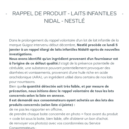
RAPPEL DE PRODUIT - LAITS INFANTILES
NIDAL - NESTLÉ
Dans le prolongement du rappel volontaire d’un lot de lait infantile de la
marque Guigoz intervenu début décembre,
Nestlé procède ce lundi 5
janvier à un rappel élargi de laits infantiles Nidal® après de nouvelles
investigations.
Nous avons identifié qu’un ingrédient provenant d’un fournisseur est
à l’origine de ce défaut qualité.
Il s’agit de la présence potentielle de
céréulide, une substance pouvant potentiellement provoquer des
diarrhées et vomissements, provenant d’une huile riche en acide
arachidonique (ARA), un ingrédient utilisé dans certains de nos laits
pour nourrissons.
Bien que
la quantité détectée soit très faible, et par mesure de
précaution, nous initions donc le rappel volontaire de tous les lots
concernés selon la liste en annexe.
Il est demandé aux consommateurs ayant achetés un des lots des
produits concernés (selon liste ci-jointe) :
de ne pas les rapporter en officine,
de prendre chaque boite concernée en photo = face avant du produit
+ code lot sous la boite, bien lisible, afin d’obtenir un bon d’achat.
de renvoyer vos photo(s) avec vos coordonnées au Service
Consommateurs :