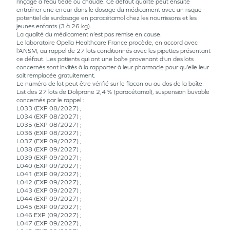
rinçage à l’eau tiède ou chaude. Ce défaut qualité peut ensuite
entraîner une erreur dans le dosage du médicament avec un risque
potentiel de surdosage en paracétamol chez les nourrissons et les
jeunes enfants (3 à 26 kg).
La qualité du médicament n’est pas remise en cause.
Le laboratoire Opella Healthcare France procède, en accord avec
l’ANSM, au rappel de 27 lots conditionnés avec les pipettes présentant
ce défaut. Les patients qui ont une boîte provenant d’un des lots
concernés sont invités à la rapporter à leur pharmacie pour qu’elle leur
soit remplacée gratuitement.
Le numéro de lot peut être vérifié sur le flacon ou au dos de la boîte.
List des 27 lots de Doliprane 2,4 % (paracétamol), suspension buvable
concernés par le rappel :
L033 (EXP 08/2027) ;
L034 (EXP 08/2027) ;
L035 (EXP 08/2027) ;
L036 (EXP 08/2027) ;
L037 (EXP 09/2027) ;
L038 (EXP 09/2027) ;
L039 (EXP 09/2027) ;
L040 (EXP 09/2027) ;
L041 (EXP 09/2027) ;
L042 (EXP 09/2027) ;
L043 (EXP 09/2027) ;
L044 (EXP 09/2027) ;
L045 (EXP 09/2027) ;
L046 EXP (09/2027) ;
L047 (EXP 09/2027) ;