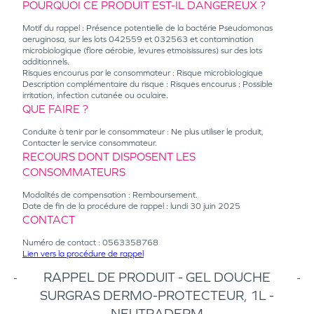
POURQUOI CE PRODUIT EST-IL DANGEREUX ?
Motif du rappel : Présence potentielle de la bactérie Pseudomonas
aeruginosa, sur les lots 042559 et 032563 et contamination
microbiologique (flore aérobie, levures etmoisissures) sur des lots
additionnels.
Risques encourus par le consommateur : Risque microbiologique
Description complémentaire du risque : Risques encourus : Possible
irritation, infection cutanée ou oculaire.
QUE FAIRE ?
Conduite à tenir par le consommateur : Ne plus utiliser le produit,
Contacter le service consommateur.
RECOURS DONT DISPOSENT LES
CONSOMMATEURS
Modalités de compensation : Remboursement.
Date de fin de la procédure de rappel : lundi 30 juin 2025
CONTACT
Numéro de contact : 0563358768
Lien vers la procédure de rappel
RAPPEL DE PRODUIT - GEL DOUCHE
SURGRAS DERMO-PROTECTEUR, 1L -
NEUTRADERM