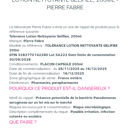
PIERRE FABRE
Le laboratoire Pierre Fabre a émis un avis de rappel de produits pour la
référence suivante :
Tolerance Lotion Nettoyante Gelifiee, 200ml
Marque:
Pierre Fabre
Modèle ou référence :
TOLERANCE LOTION NETTOYANTE GELIFIEE
200m
GTIN 3282770142280 Lot 5A222 Date limite de consommation
30/09/2028
Conditionnements :
FLACON CAPSULE 200ml
Date de commercialisation : du
26/11/2025 au 16/12/2025
Date de fin de commercialisation :
16/12/2025
Zone géographique de vente :
France entière
Distributeurs :
Pharmacies, parapharmacies
POURQUOI CE PRODUIT EST-IL DANGEREUX ?
Motif du rappel :
Présence potentielle de la bactérie Pseudomonas
aeruginosa sur un lot mis sur le marché
Risques encourus par le consommateur :
Risque microbiologique.
Description complémentaire du risque :
Possible irritation, infection
cutanée ou oculaire.
QUE FAIRE ?